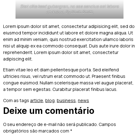
Stet clita kasd gubergren, no sea sanctus est labore
et dolore. By
Kevin Smith
Lorem ipsum dolor sit amet, consectetur adipisicing elit, sed do
eiusmod tempor incididunt ut labore et dolore magna aliqua. Ut
enim ad minim veniam, quis nostrud exercitation ullamco laboris
nisi ut aliquip ex ea commodo consequat. Duis aute irure dolor in
reprehenderit. Lorem ipsum dolor sit amet, consectetur
adipiscing elit.
Etiam vitae leo et diam pellentesque porta. Sed eleifend
ultricies risus, vel rutrum erat commodo ut. Praesent finibus
congue euismod. Nullam scelerisque massa vel augue placerat,
a tempor sem egestas. Curabitur placerat finibus lacus.
Com as tags
article
,
blog
,
business
,
news
Deixe um comentário
O seu endereço de e-mail não será publicado.
Campos
obrigatórios são marcados com
*