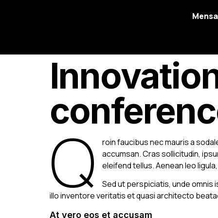
Mens
Innovation
conferenc
Q
roin faucibus nec mauris a sodal
accumsan. Cras sollicitudin, ips
eleifend tellus. Aenean leo ligula
Sed ut perspiciatis, unde omnis
illo inventore veritatis et quasi architecto beata
At vero eos et accusam