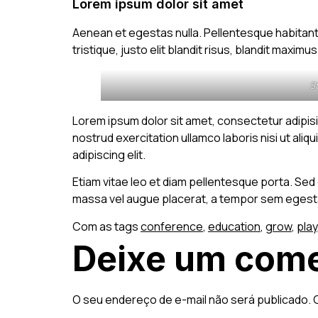
Lorem ipsum dolor sit amet
Aenean et egestas nulla. Pellentesque habitant
tristique, justo elit blandit risus, blandit maxim
S
Lorem ipsum dolor sit amet, consectetur adipisi
nostrud exercitation ullamco laboris nisi ut al
adipiscing elit.
Etiam vitae leo et diam pellentesque porta. Sed
massa vel augue placerat, a tempor sem egestas
Com as tags
conference
,
education
,
grow
,
play
Deixe um come
O seu endereço de e-mail não será publicado.