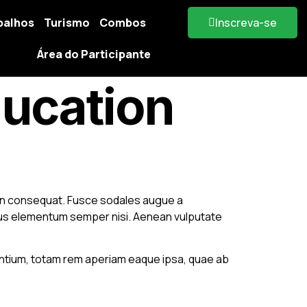
balhos
Turismo
Combos
Inscreva-se
Área do Participante
ducation
i in consequat. Fusce sodales augue a
vamus elementum semper nisi. Aenean vulputate
antium, totam rem aperiam eaque ipsa, quae ab