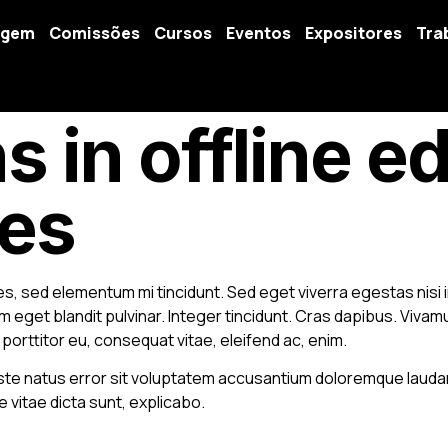
agem
Comissões
Cursos
Eventos
Expositores
Tra
s in offline e
es
es, sed elementum mi tincidunt. Sed eget viverra egestas nis
um eget blandit pulvinar. Integer tincidunt. Cras dapibus. Vi
, porttitor eu, consequat vitae, eleifend ac, enim.
 iste natus error sit voluptatem accusantium doloremque laud
e vitae dicta sunt, explicabo.