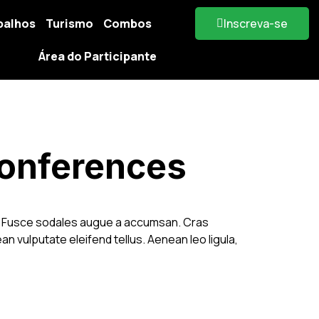
balhos
Turismo
Combos
Inscreva-se
Área do Participante
conferences
at. Fusce sodales augue a accumsan. Cras
an vulputate eleifend tellus. Aenean leo ligula,