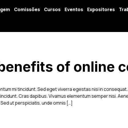
agem
Comissões
Cursos
Eventos
Expositores
Tra
benefits of online 
ntum mi tincidunt. Sed eget viverra egestas nisi in consequ
er tincidunt. Cras dapibus. Vivamus elementum semper nisi. Aene
 Sed ut perspiciatis, unde omnis […]