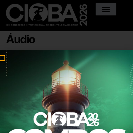
Áudio
Favorite podcasts in 2025
Qroin faucibus nec mauris a sodales, sed elementum mi
tincidunt. Sed eget viverra egestas nisi in consequat. Fusce
sodales augue a accumsan. Cras sollicitudin, ipsum eget blandit
pulvinar. Integer tincidunt. Cras dapibus. Vivamus elementum
semper nisi. Aenean vulputate eleifend tellus. Aenean leo ligula,
porttitor eu, consequat vitae, eleifend ac, enim. Sed ut
perspiciatis, unde omnis […]
Exploring new realms at
gaming competitions